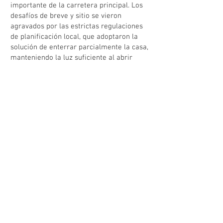
importante de la carretera principal. Los
desafíos de breve y sitio se vieron
agravados por las estrictas regulaciones
de planificación local, que adoptaron la
solución de enterrar parcialmente la casa,
manteniendo la luz suficiente al abrir
tragaluces en toda la villa.
Organizada en un solo nivel, la casa se
abre hacia el noroeste con sala de estar,
comedor y dormitorios con vistas a la
piscina y las vistas. La sala de estar
principal es el dominio familiar que
contiene el hogar forrado de libros y una
cocina abierta a un lado de la sala de
estar. El propietario tiene un interés
personal en la cocina, que se refleja en
una cocina y despensa equipadas
profesionalmente, con acceso exterior
propio y directamente conectado a un